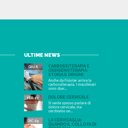
ULTIME NEWS
CARBOSSITERAPIA E
GIU 6
OSSIGENOTERAPIA:
STORIA E ORIGINI
Anche da Fisioter arriva la
carbossiterapia. I macchinari
sono due:...
DOLORE CERVICALE
FEB 14
Si sente spesso parlare di
dolore cervicale, ma
cerchiamo un...
LA CERVICAGLIA:
DIC 29
QUANDO IL COLLO FA DI