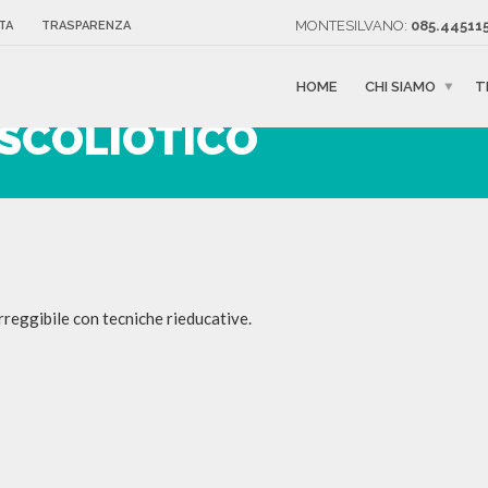
MONTESILVANO:
085.445115
TA
TRASPARENZA
HOME
CHI SIAMO
T
SCOLIOTICO
rreggibile con tecniche rieducative.