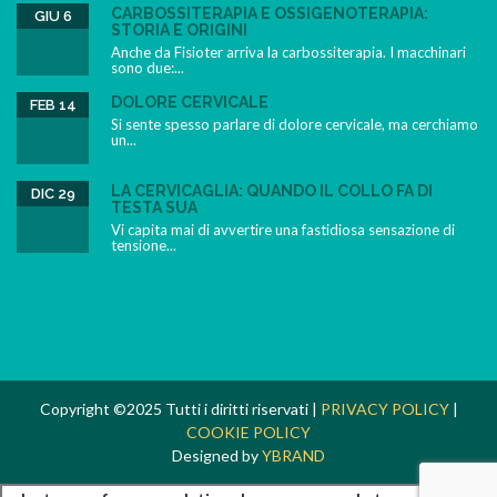
CARBOSSITERAPIA E OSSIGENOTERAPIA:
GIU 6
STORIA E ORIGINI
Anche da Fisioter arriva la carbossiterapia. I macchinari
sono due:...
DOLORE CERVICALE
FEB 14
Si sente spesso parlare di dolore cervicale, ma cerchiamo
un...
LA CERVICAGLIA: QUANDO IL COLLO FA DI
DIC 29
TESTA SUA
Vi capita mai di avvertire una fastidiosa sensazione di
tensione...
Copyright ©2025 Tutti i diritti riservati |
PRIVACY POLICY
|
COOKIE POLICY
Designed by
YBRAND