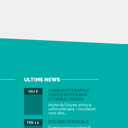
ULTIME NEWS
CARBOSSITERAPIA E
GIU 6
OSSIGENOTERAPIA:
STORIA E ORIGINI
Anche da Fisioter arriva la
carbossiterapia. I macchinari
sono due:...
DOLORE CERVICALE
FEB 14
Si sente spesso parlare di