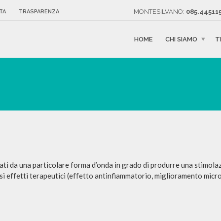
MONTESILVANO:
085.445115
TA
TRASPARENZA
HOME
CHI SIAMO
T
zati da una particolare forma d’onda in grado di produrre una stimol
cisi effetti terapeutici (effetto antinfiammatorio, miglioramento mic