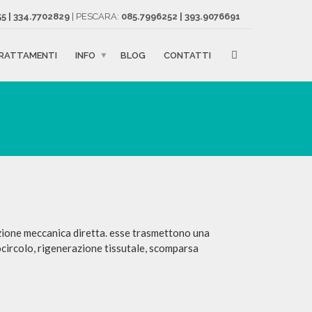
5 | 334.7702829
| PESCARA:
085.7996252 | 393.9076691
RATTAMENTI
INFO
BLOG
CONTATTI
azione meccanica diretta. esse trasmettono una
rocircolo, rigenerazione tissutale, scomparsa