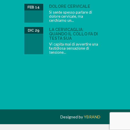
DOLORE CERVICALE
FEB 14
Si sente spesso parlare di
dolore cervicale, ma
cerchiamo un...
LA CERVICAGLIA:
DIC 29
QUANDO IL COLLO FA DI
TESTA SUA
Vi capita mai di avvertire una
fastidiosa sensazione di
tensione...
Designed by
YBRAND