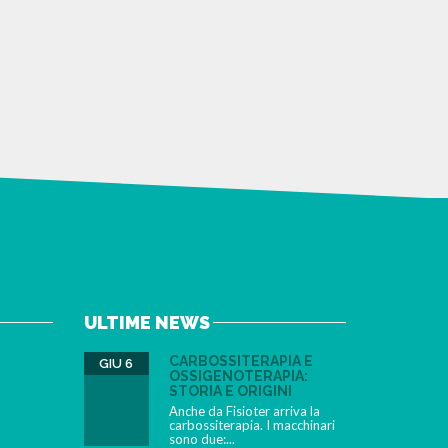
ULTIME NEWS
CARBOSSITERAPIA E
GIU 6
OSSIGENOTERAPIA:
STORIA E ORIGINI
Anche da Fisioter arriva la
carbossiterapia. I macchinari
sono due:...