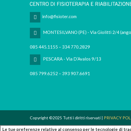
info@fisioter.com
MONTESILVANO (PE) - Via Giolitti 2/4 (ango
085 445.1155 – 334 770.2829
PESCARA - Via D’Avalos 9/13
085 799.6252 – 393 907.6691
Copyright ©2025 Tutti i diritti riservati |
PRIVACY POL
Le tue preferenze relative al consenso per le tecnologie di tr