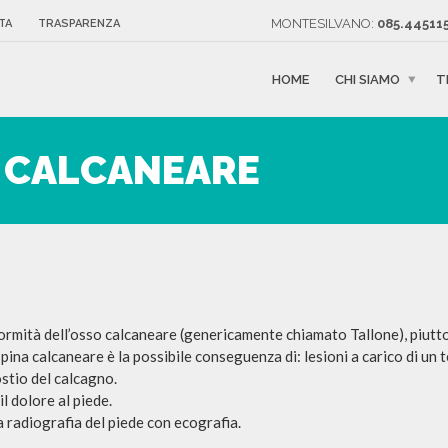
MONTESILVANO:
085.445115
TA
TRASPARENZA
HOME
CHI SIAMO
T
A CALCANEARE
formità dell’osso calcaneare (genericamente chiamato Tallone), piutt
 spina calcaneare è la possibile conseguenza di: lesioni a carico di un
ostio del calcagno.
il dolore al piede.
a radiografia del piede con ecografia.