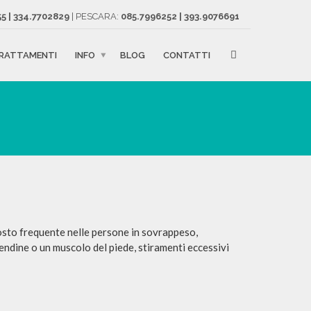
5 | 334.7702829
| PESCARA:
085.7996252 | 393.9076691
RATTAMENTI
INFO
BLOG
CONTATTI
osto frequente nelle persone in sovrappeso,
 tendine o un muscolo del piede, stiramenti eccessivi