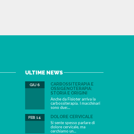
ULTIME NEWS
CARBOSSITERAPIA E
GIU 6
OSSIGENOTERAPIA:
STORIA E ORIGINI
Anche da Fisioter arriva la
carbossiterapia. I macchinari
sono due:...
DOLORE CERVICALE
FEB 14
Si sente spesso parlare di
dolore cervicale, ma
cerchiamo un...