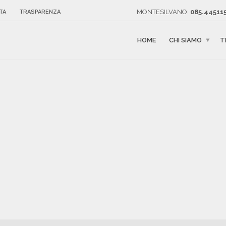
MONTESILVANO:
085.445115
TA
TRASPARENZA
HOME
CHI SIAMO
T