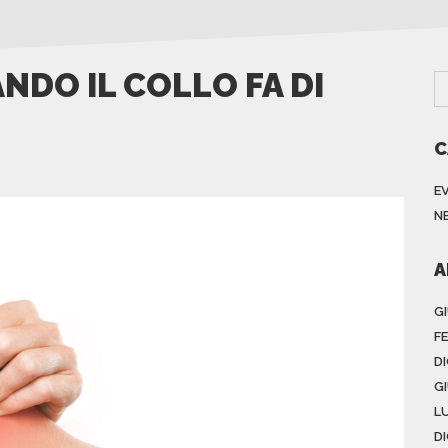
NDO IL COLLO FA DI
C
E
N
A
G
F
D
G
L
D