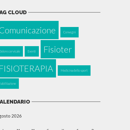
AG CLOUD
Comunicazione
Convegni
Fisioter
Dolore cervicale
Eventi
FISIOTERAPIA
Medicina dello sport
riabilitazione
ALENDARIO
gosto 2026