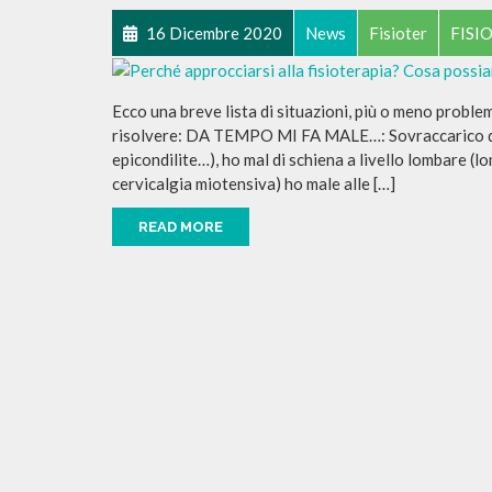
16 Dicembre 2020
News
Fisioter
FISI
Ecco una breve lista di situazioni, più o meno problem
risolvere: DA TEMPO MI FA MALE…: Sovraccarico del 
epicondilite…), ho mal di schiena a livello lombare (lo
cervicalgia miotensiva) ho male alle […]
READ MORE